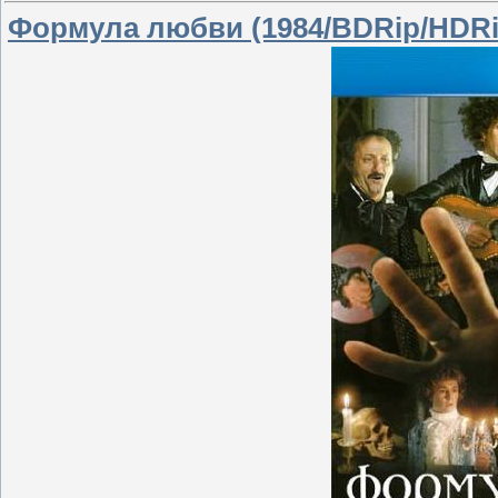
Формула любви (1984/BDRip/HDRi