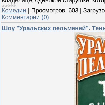
владелице, одинокой старушке, кото
Комедии
|
Просмотров:
603
|
Загрузо
Комментарии (0)
Шоу "Уральских пельменей". Тень 