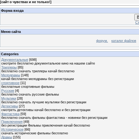
[
сайт о чувствах и не только!
]
Форма входа
В
Ст
Меню сайта
форум.
каталог файлов
Categories
Документальные
[698]
смотрите бесплатно документальное кино на нашем сайте
Триллеры
[85]
бесплатно скачать триллеры качай бесплатно
Мелодрамы
[148]
качай бесплатно мелодрамы без регистрации
спортивное
[11]
бесплатные спортивные фильмы
Руccкие
[4]
бесплатно скачать руccкие фильмы
Мультики
[28]
бесплатно скачать лучшие мультики без регистрации
Детективы
[27]
смотреть детективы качай бесплатно и без регистрации
Фантастика
[59]
бесплатно скачать фильмы фантастика - новинки без регистрации
Приключения
[49]
без регистрации Фильмы приключения качай бесплатно
Историческое
[66]
скачать исторические фильмы бесплатно
Драмы
[155]