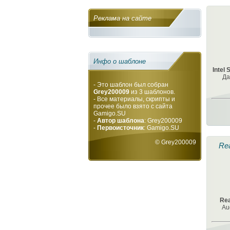
Реклама на сайте
Инфо о шаблоне
Intel
Да
- Это шаблон был собран
Grey200009
из 3 шаблонов.
- Все материалы, скрипты и
прочее было взято с сайта
Gamigo.SU
-
Автор шаблона
: Grey200009
-
Первоисточник
:
Gamigo.SU
©
Grey200009
Rea
Rea
Au