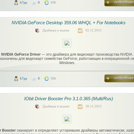
b7pp
0
436
NVIDIA GeForce Desktop 359.06 WHQL + For Notebooks
Драйвера и кодеки
02.12.2015
NVIDIA GeForce Driver
— это драйвера для видеокарт производства NVIDIA.
азначены для видеокарт семейства GeForce, работающих в операционной с
Windows.
b7pp
0
506
IObit Driver Booster Pro 3.1.0.365 (Multi/Rus)
Драйвера и кодеки
30.11.2015
r Booster
сканирует и определяет устаревшие драйверы автоматически, заг