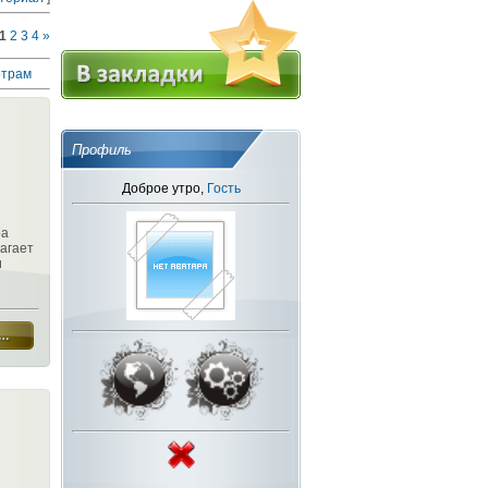
1
2
3
4
»
отрам
Профиль
Доброе утро,
Гость
ра
агает
и