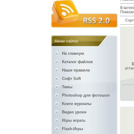
В катег
Показа
Сорт
Меню сайта
На главную
Каталог файлов
D
уста
Наши правила
Софт Soft
Темы
Photoshop для фотошоп
Книги журналы
Видео уроки
Игры играть
Flash-Игры