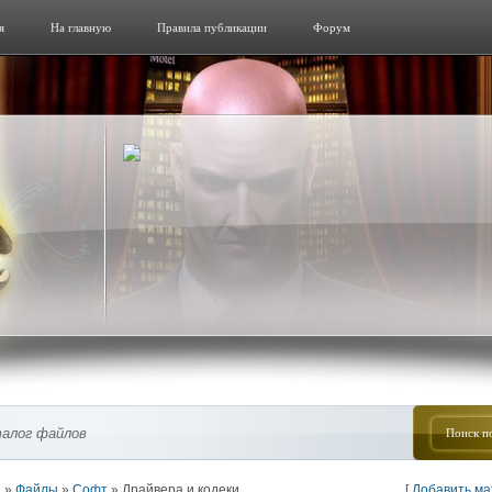
я
На главную
Правила публикации
Форум
алог файлов
я
»
Файлы
»
Софт
» Драйвера и кодеки
[
Добавить м