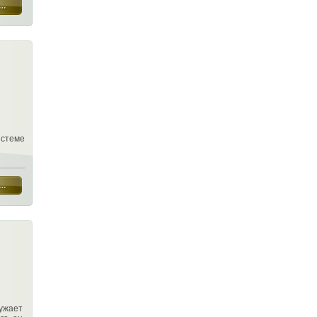
истеме
ружает