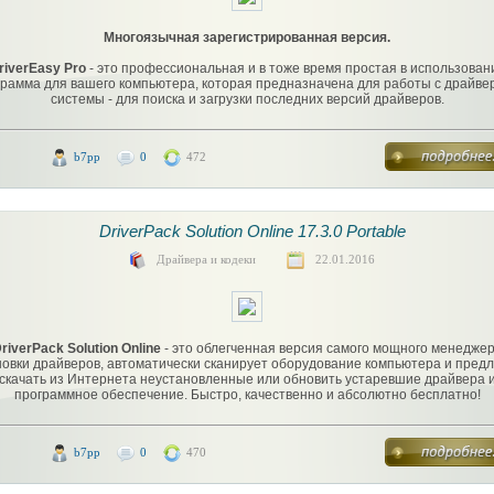
Многоязычная зарегистрированная версия.
riverEasy Pro
- это профессиональная и в тоже время простая в использован
грамма для вашего компьютера, которая предназначена для работы с драйве
системы - для поиска и загрузки последних версий драйверов.
b7pp
0
472
DriverPack Solution Online 17.3.0 Portable
Драйвера и кодеки
22.01.2016
riverPack Solution Online
- это облегченная версия самого мощного менедже
новки драйверов, автоматически сканирует оборудование компьютера и предл
скачать из Интернета неустановленные или обновить устаревшие драйвера 
программное обеспечение. Быстро, качественно и абсолютно бесплатно!
b7pp
0
470