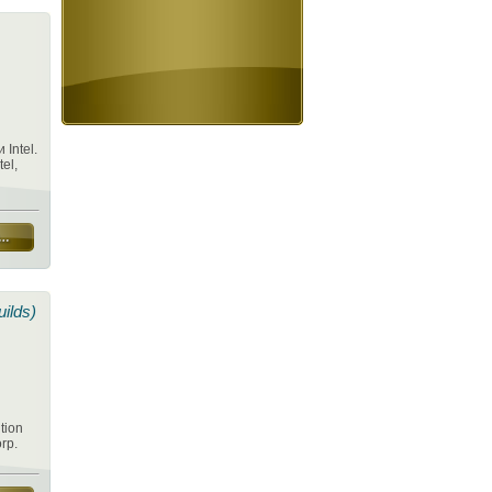
Intel.
el,
uilds)
tion
rp.