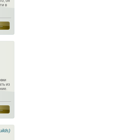
о, он
ти в
овки
ать из
ние.
uilds)