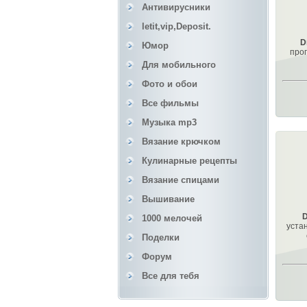
Антивирусники
letit,vip,Deposit.
D
Юмор
про
Для мобильного
Фото и обои
Все фильмы
Музыка mp3
Вязание крючком
Кулинарные рецепты
Вязание спицами
Вышивание
D
1000 мелочей
уста
Поделки
Форум
Все для тебя