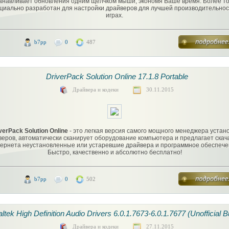
танавливает обновления одним щелчком мыши, экономя Ваше время. Более тог
циально разработан для настройки драйверов для лучшей производительнос
играх.
b7pp
0
487
DriverPack Solution Online 17.1.8 Portable
Драйвера и кодеки
30.11.2015
verPack Solution Online
- это легкая версия самого мощного менеджера устан
еров, автоматически сканирует оборудование компьютера и предлагает скач
ернета неустановленные или устаревшие драйвера и программное обеспече
Быстро, качественно и абсолютно бесплатно!
b7pp
0
502
ltek High Definition Audio Drivers 6.0.1.7673-6.0.1.7677 (Unofficial B
Драйвера и кодеки
27.11.2015