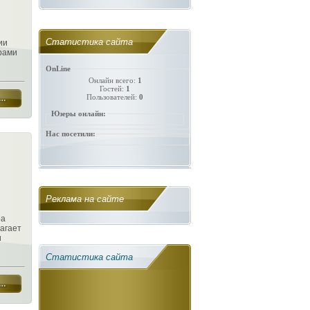
Статистика сайта
ии
рами
OnLine
Онлайн всего:
1
Гостей:
1
Пользователей:
0
Юзеры онлайн:
Нас посетили:
Реклама на сайте
ра
агает
и
Статистика сайта