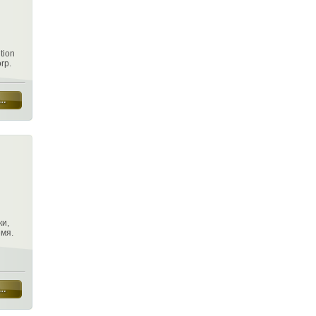
tion
rp.
ки,
мя.