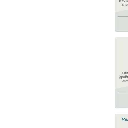
и ус
спе
Dri
драйв
Инт
Rea