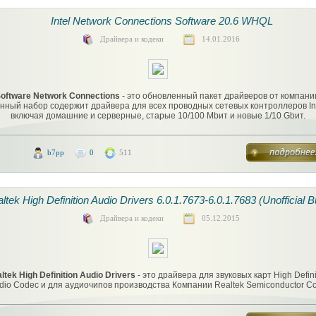
Intel Network Connections Software 20.6 WHQL
Драйвера и кодеки
14.01.2016
 Software Network Connections
- это обновленный пакет драйверов от компании 
нный набор содержит драйвера для всех проводных сетевых контроллеров Int
включая домашние и серверные, старые 10/100 Mbит и новые 1/10 Gbит.
b7pp
0
511
ltek High Definition Audio Drivers 6.0.1.7673-6.0.1.7683 (Unofficial B
Драйвера и кодеки
05.12.2015
ltek High Definition Audio Drivers
- это драйвера для звуковых карт High Defini
dio Codec и для аудиочипов производства Компании Realtek Semiconductor Co