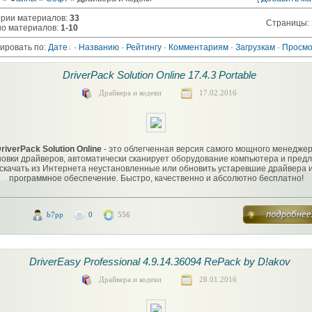
ории материалов
:
33
Страницы
:
но материалов
:
1-10
ировать по
:
Дате
·
Названию
·
Рейтингу
·
Комментариям
·
Загрузкам
·
Просм
DriverPack Solution Online 17.4.3 Portable
Драйвера и кодеки
17.02.2016
riverPack Solution Online
- это облегченная версия самого мощного менедже
новки драйверов, автоматически сканирует оборудование компьютера и предл
скачать из Интернета неустановленные или обновить устаревшие драйвера 
программное обеспечение. Быстро, качественно и абсолютно бесплатно!
b7pp
0
556
DriverEasy Professional 4.9.14.36094 RePack by D!akov
Драйвера и кодеки
28.01.2016