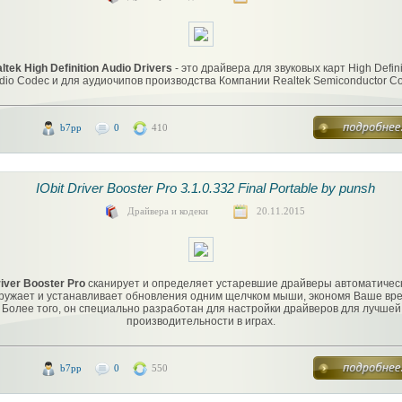
ltek High Definition Audio Drivers
- это драйвера для звуковых карт High Defini
dio Codec и для аудиочипов производства Компании Realtek Semiconductor Co
b7pp
0
410
IObit Driver Booster Pro 3.1.0.332 Final Portable by punsh
Драйвера и кодеки
20.11.2015
iver Booster Pro
сканирует и определяет устаревшие драйверы автоматичес
гружает и устанавливает обновления одним щелчком мыши, экономя Ваше вре
Более того, он специально разработан для настройки драйверов для лучшей
производительности в играх.
b7pp
0
550