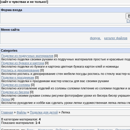
[
сайт о чувствах и не только!
]
Форма входа
В
Ст
Меню сайта
форум.
каталог файлов
Categories
Поделки из подручных материалов
[0]
бесплатно поделки своими руками из подручных материалов простые и красивые под
Поделки из бумаги и картона
[0]
бесплатно поделки из бумаги и картона цветная бумага картон клей и ножницы
Роспись и декорирование
[0]
бесплатно роспись и декорирование стен мебели посуды роспись по стеклу мастер-к
Поделки к праздникам
[0]
бесплатно поделки к праздникам мастер классы для вас своими руками
Поделки из соломы
[0]
бесплатно изготовление изделий из соломы соломки плетение из соломки поделки и 
Поделки из бисера
[0]
бесплатно своими руками схемы рисунки фотографии уроки из бисера бисер украшен
Лепка
[4]
бесплатно рукоделие и хобби как сделать уроки лепки художественная лепка лепка г
Главная
»
Файлы
»
Поделки для детей
» Лепка
В категории материалов
:
4
Показано материалов
:
1-4
Сортировать по
:
Дате
·
Названию
·
Рейтингу
·
Комментариям
·
Загрузкам
·
Просмот