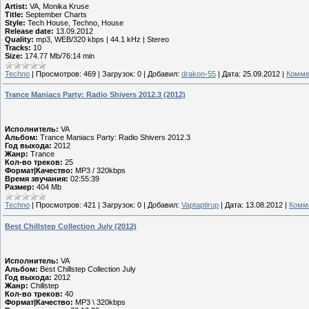
Artist:
VA, Monika Kruse
Title:
September Charts
Style:
Tech House, Techno, House
Release date:
13.09.2012
Quality:
mp3, WEB/320 kbps | 44.1 kHz | Stereo
Tracks:
10
Size:
174.77 Mb/76:14 min
Techno
|
Просмотров:
469
|
Загрузок:
0
|
Добавил:
drakon-55
|
Дата:
25.09.2012
|
Комме
Trance Maniacs Party: Radio Shivers 2012.3 (2012)
Исполнитель:
VA
Альбом:
Trance Maniacs Party: Radio Shivers 2012.3
Год выхода:
2012
Жанр:
Trance
Кол-во треков:
25
Формат|Качество:
MP3 / 320kbps
Время звучания:
02:55:39
Размер:
404 Mb
Techno
|
Просмотров:
421
|
Загрузок:
0
|
Добавил:
Vaptaptirup
|
Дата:
13.08.2012
|
Комме
Best Chillstep Collection July (2012)
Исполнитель:
VA
Альбом:
Best Chillstep Collection July
Год выхода:
2012
Жанр:
Chillstep
Кол-во треков:
40
Формат|Качество:
MP3 \ 320kbps