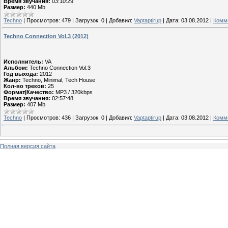
Время звучания:
03:10:29
Размер:
440 Mb
Techno
|
Просмотров:
479
|
Загрузок:
0
|
Добавил:
Vaptaptirup
|
Дата:
03.08.2012
|
Комме
Techno Connection Vol.3 (2012)
Исполнитель:
VA
Альбом:
Techno Connection Vol.3
Год выхода:
2012
Жанр:
Techno, Minimal, Tech House
Кол-во треков:
25
Формат|Качество:
MP3 / 320kbps
Время звучания:
02:57:48
Размер:
407 Mb
Techno
|
Просмотров:
436
|
Загрузок:
0
|
Добавил:
Vaptaptirup
|
Дата:
03.08.2012
|
Комме
Полная версия сайта