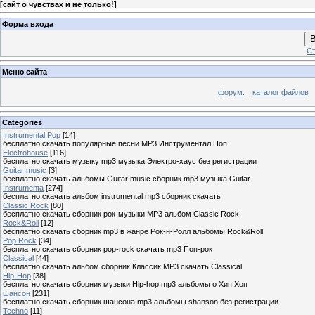
[
сайт о чувствах и не только!
]
Форма входа
В
Ст
Меню сайта
форум.
каталог файлов
Categories
Instrumental Pop
[14]
бесплатно скачать популярные песни MP3 Инструментал Поп
Electrohouse
[116]
бесплатно скачать музыку mp3 музыка Электро-хаус без регистрации
Guitar music
[3]
бесплатно скачать альбомы Guitar music сборник mp3 музыка Guitar
Instrumenta
[274]
бесплатно скачать альбом instrumental mp3 сборник скачать
Classic Rock
[80]
бесплатно скачать сборник рок-музыки MP3 альбом Classic Rock
Rock&Roll
[12]
бесплатно скачать сборник mp3 в жанре Рок-н-Ролл альбомы Rock&Roll
Pop Rock
[34]
бесплатно скачать сборник pop-rock скачать mp3 Поп-рок
Classical
[44]
бесплатно скачать альбом сборник Классик MP3 скачать Classical
Hip-Hop
[38]
бесплатно скачать сборник музыки Hip-hop mp3 альбомы о Хип Хоп
шансон
[231]
бесплатно скачать сборник шансона mp3 альбомы shanson без регистрации
Techno
[11]