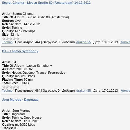
Secret Cinema - Live at Studio 80 (Amsterdam) 14-12-2012
Artist:
Secret Cinema
Title Of Album:
Live at Studio 80 (Amsterdam)
Source:
Live
Release date:
14-12-2012
Style:
Techno
Quality:
MP3/192 kbps
Size:
82 mb
Techno
|
Просмотров:
444
|
Загрузок:
0
|
Добавил:
drakon-55
|
Дата:
19.01.2013
|
Комме
BT – Laptop Symphony
Artist:
BT
Title Of Album:
Laptop Symphony
Air Date:
2013-01-02
Style:
House, Dubstep, Trance, Progressive
Quality:
mp3/210 kbps
Playing Time:
60 min
Total Size:
~90MB
Techno
|
Просмотров:
484
|
Загрузок:
0
|
Добавил:
drakon-55
|
Дата:
17.01.2013
|
Комме
Jorg Murcus - Dageraad
Artist:
Jorg Murcus
Title:
Dageraad
Style:
Techno, Deep House
Release date:
12.05.2012
Quality:
mp3/320 kbps
Tracks:
06