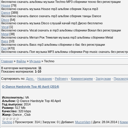
бесплатно скачать альбомы музыки Techno MP3 сборники техно без регистрации
House
[79]
бесплатно скачать музыка House mp3 альбом сборник Хауса mp3
Dance
[389]
бесплатно скачать dance скачать mp3 альбом сборник танцы Dance
Disco
[54]
бесплатно скачать музыка Disco слушай качай mp3 Диско бесплатно
Vocal
[1]
бесплатно скачать Vocal скачать в mp3 альбомы сборники Вокал без регистрации
Metal
[38]
бесплатно скачать Метал Рок Тяжелая музыка mp3 альбомы сборники Metal
Bass
[10]
бесплатно скачать Bass mp3 альбомы сборники о бас без регистрации
Поп
[470]
бесплатно скачать Поп музыка MP3 альбомы сборники Pop music скачать без регист
Главная
»
Файлы
»
Музыка
» Techno
В категории материалов
:
11
Показано материалов
:
1-10
Сортировать по
:
Дате
·
Названию
·
Рейтингу
·
Комментариям
·
Загрузкам
·
Просмот
Q-Dance Hardstyle Top 40 April (2014)
Исполнитель:
VA
Альбом:
Q-Dance Hardstyle Top 40 April
Год выпуска:
2014
Размер:
517 Mb
Качество:
320 kbps
Жанр:
Dance , Club
Techno
|
Просмотров:
314
|
Загрузок:
0
|
Добавил:
MuzonVam
|
Дата:
28.04.2014
|
Комме