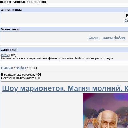
[
сайт о чувствах и не только!
]
Форма входа
В
Ст
Меню сайта
форум.
каталог файлов
Categories
Игры
[494]
бесплатно скачать игры онлайн флеш игры online flash игры без регистрации
Главная
»
Файлы
» Игры
В разделе материалов
:
494
Показано материалов
:
1-10
Шоу марионеток. Магия молний. 