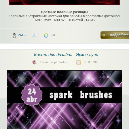
Цветные плавные разводы
Красивые абстрактные кисточки для работы в программе фотошоп.
ABR | max 1400 px | 10 кистей | 14 мб
Zirkon
0
570
Кисти для дизайна - Яркие лучи
Кисти для photoshop
26.05.2015