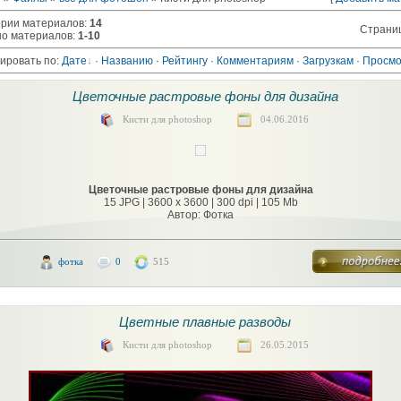
ории материалов
:
14
Страни
но материалов
:
1-10
ировать по
:
Дате
·
Названию
·
Рейтингу
·
Комментариям
·
Загрузкам
·
Просм
Цветочные растровые фоны для дизайна
Кисти для photoshop
04.06.2016
Цветочные растровые фоны для дизайна
15 JPG | 3600 x 3600 | 300 dpi | 105 Mb
Автор: Фотка
фотка
0
515
Цветные плавные разводы
Кисти для photoshop
26.05.2015