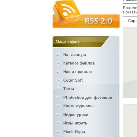
В катег
Показа
Сорт
Меню сайта
На главную
Каталог файлов
Наши правила
Софт Soft
Темы
Photoshop для фотошоп
Книги журналы
Видео уроки
Игры играть
Flash-Игры