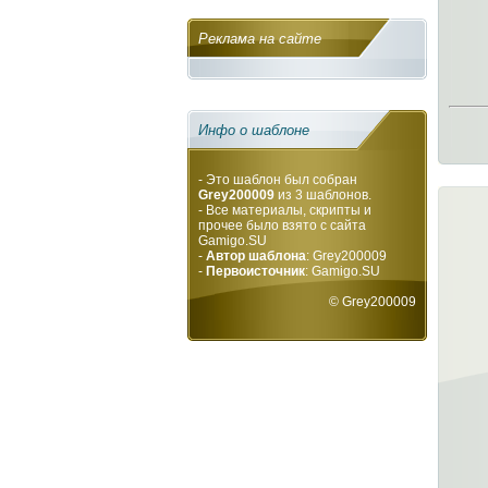
Реклама на сайте
Инфо о шаблоне
- Это шаблон был собран
Grey200009
из 3 шаблонов.
- Все материалы, скрипты и
прочее было взято с сайта
Gamigo.SU
-
Автор шаблона
: Grey200009
-
Первоисточник
:
Gamigo.SU
©
Grey200009