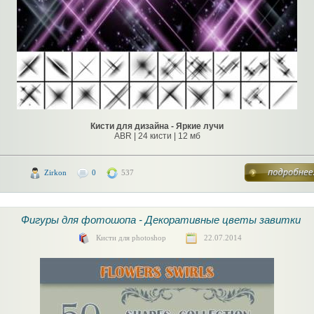
Кисти для дизайна - Яркие лучи
ABR | 24 кисти | 12 мб
Zirkon
0
537
Фигуры для фотошопа - Декоративные цветы завитки
Кисти для photoshop
22.07.2014