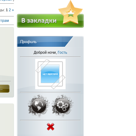
цы
:
1
2
»
отрам
Профиль
Доброй ночи,
Гость