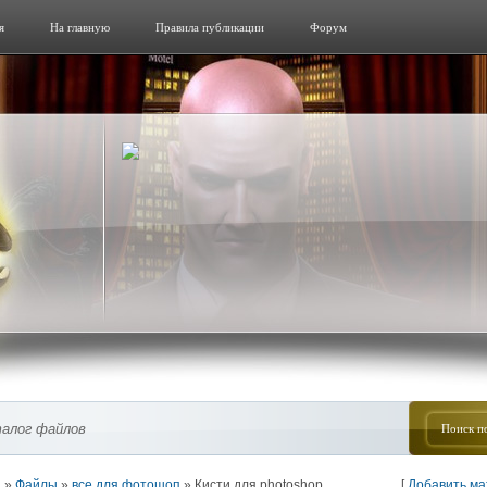
я
На главную
Правила публикации
Форум
алог файлов
я
»
Файлы
»
все для фотошоп
» Кисти для photoshop
[
Добавить м