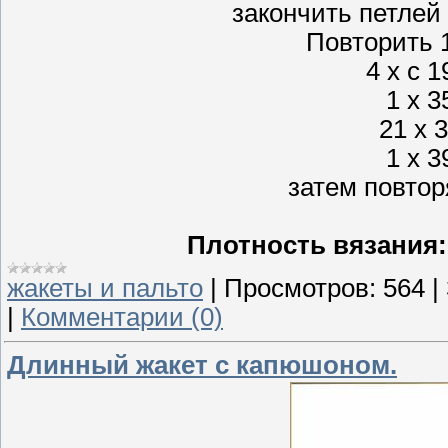
закончить петлей 
Повторить 1 
4 х с 1
1 х 3
21 х 3
1 х 3
затем повторя
Плотность вязания:
жакеты и пальто
|
Просмотров:
564
|
|
Комментарии (0)
Длинный жакет с капюшоном.