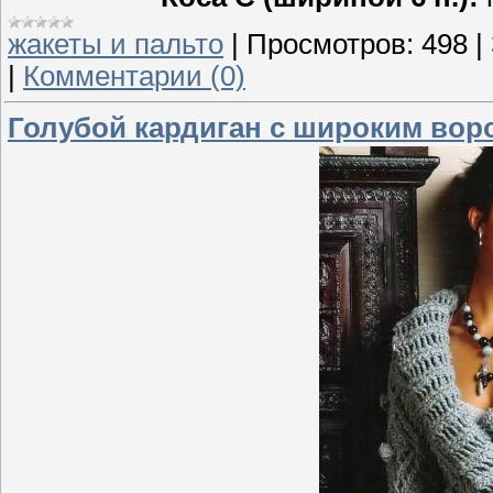
жакеты и пальто
|
Просмотров:
498
|
|
Комментарии (0)
Голубой кардиган с широким вор