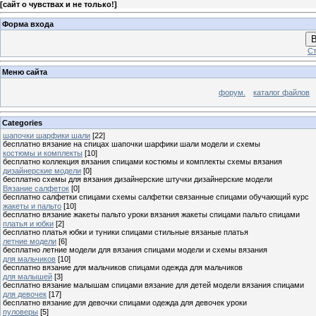
[
сайт о чувствах и не только!
]
Форма входа
В
Ст
Меню сайта
форум.
каталог файлов
Categories
шапочки шарфики шали
[22]
бесплатно вязание на спицах шапочки шарфики шали модели и схемы
костюмы и комплекты
[10]
бесплатно коллекция вязания спицами костюмы и комплекты схемы вязания
дизайнерские модели
[0]
бесплатно схемы для вязания дизайнерские штучки дизайнерские модели
Вязание салфеток
[0]
бесплатно салфетки спицами схемы салфетки связанные спицами обучающий курс
жакеты и пальто
[10]
бесплатно вязание жакеты пальто уроки вязания жакеты спицами пальто спицами
платья и юбки
[2]
бесплатно платья юбки и туники спицами стильные вязаные платья
летние модели
[6]
бесплатно летние модели для вязания спицами модели и схемы вязания
для мальчиков
[10]
бесплатно вязание для мальчиков спицами одежда для мальчиков
для малышей
[3]
бесплатно вязание малышам спицами вязание для детей модели вязания спицами
для девочек
[17]
бесплатно вязание для девочки спицами одежда для девочек уроки
пуловеры
[5]