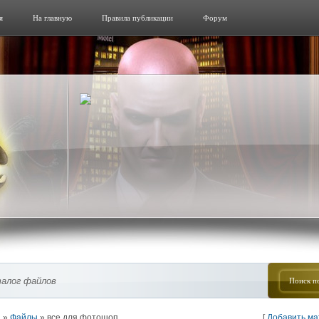
я
На главную
Правила публикации
Форум
алог файлов
я
»
Файлы
» все для фотошоп
[
Добавить м