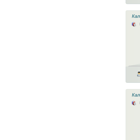
Кал
Кал