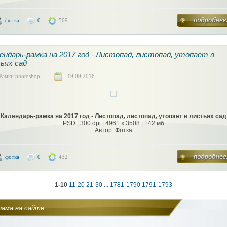
фотка
0
509
ендарь-рамка на 2017 год - Листопад, листопад, утопает в
ьях сад
Рамки photoshop
19.09.2016
Календарь-рамка на 2017 год - Листопад, листопад, утопает в листьях сад
PSD | 300 dpi | 4961 x 3508 | 142 мб
Автор: Фотка
фотка
0
432
1-10
11-20
21-30
...
1781-1790
1791-1793
лама на сайте