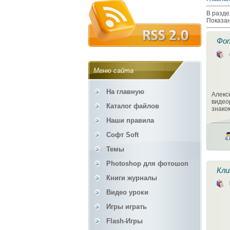
В разде
Показа
Фот
Меню сайта
На главную
Алекс
видео
Каталог файлов
знако
Наши правила
Софт Soft
Темы
Photoshop для фотошоп
Кли
Книги журналы
Видео уроки
Игры играть
Flash-Игры