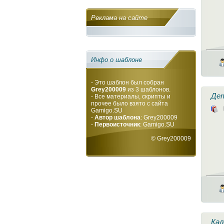
Реклама на сайте
Инфо о шаблоне
- Это шаблон был собран
Grey200009
из 3 шаблонов.
Дет
- Все материалы, скрипты и
прочее было взято с сайта
Gamigo.SU
-
Автор шаблона
: Grey200009
-
Первоисточник
:
Gamigo.SU
©
Grey200009
Кал