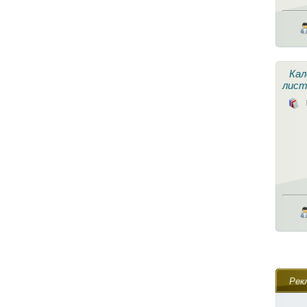
Кал
лист
Рек