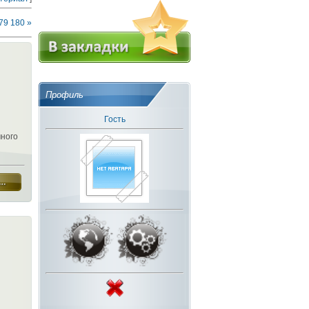
79
180
»
Профиль
Гость
чного