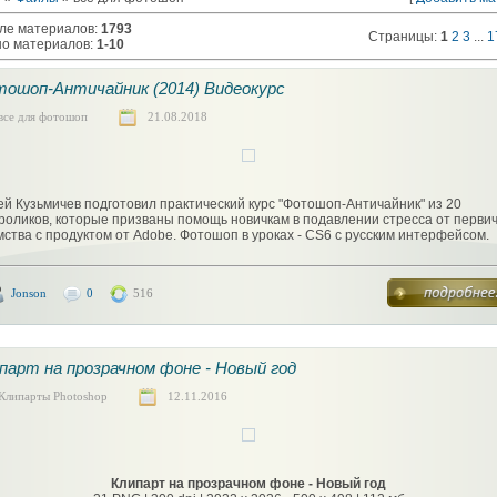
ле материалов
:
1793
Страницы
:
1
2
3
...
1
но материалов
:
1-10
ошоп-Античайник (2014) Видеокурс
все для фотошоп
21.08.2018
ей Кузьмичев подготовил практический курс "Фотошоп-Античайник" из 20
роликов, которые призваны помощь новичкам в подавлении стресса от перви
мства с продуктом от Adobe. Фотошоп в уроках - CS6 с русским интерфейсом.
Jonson
0
516
парт на прозрачном фоне - Новый год
Клипарты Photoshop
12.11.2016
Клипарт на прозрачном фоне - Новый год