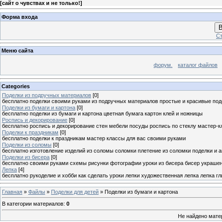
[
сайт о чувствах и не только!
]
Форма входа
В
Ст
Меню сайта
форум.
каталог файлов
Categories
Поделки из подручных материалов
[0]
бесплатно поделки своими руками из подручных материалов простые и красивые под
Поделки из бумаги и картона
[0]
бесплатно поделки из бумаги и картона цветная бумага картон клей и ножницы
Роспись и декорирование
[0]
бесплатно роспись и декорирование стен мебели посуды роспись по стеклу мастер-к
Поделки к праздникам
[0]
бесплатно поделки к праздникам мастер классы для вас своими руками
Поделки из соломы
[0]
бесплатно изготовление изделий из соломы соломки плетение из соломки поделки и 
Поделки из бисера
[0]
бесплатно своими руками схемы рисунки фотографии уроки из бисера бисер украшен
Лепка
[4]
бесплатно рукоделие и хобби как сделать уроки лепки художественная лепка лепка г
Главная
»
Файлы
»
Поделки для детей
» Поделки из бумаги и картона
В категории материалов
:
0
Не найдено мате