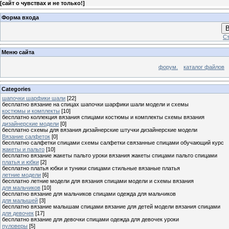
[
сайт о чувствах и не только!
]
Форма входа
В
Ст
Меню сайта
форум.
каталог файлов
Categories
шапочки шарфики шали
[22]
бесплатно вязание на спицах шапочки шарфики шали модели и схемы
костюмы и комплекты
[10]
бесплатно коллекция вязания спицами костюмы и комплекты схемы вязания
дизайнерские модели
[0]
бесплатно схемы для вязания дизайнерские штучки дизайнерские модели
Вязание салфеток
[0]
бесплатно салфетки спицами схемы салфетки связанные спицами обучающий курс
жакеты и пальто
[10]
бесплатно вязание жакеты пальто уроки вязания жакеты спицами пальто спицами
платья и юбки
[2]
бесплатно платья юбки и туники спицами стильные вязаные платья
летние модели
[6]
бесплатно летние модели для вязания спицами модели и схемы вязания
для мальчиков
[10]
бесплатно вязание для мальчиков спицами одежда для мальчиков
для малышей
[3]
бесплатно вязание малышам спицами вязание для детей модели вязания спицами
для девочек
[17]
бесплатно вязание для девочки спицами одежда для девочек уроки
пуловеры
[5]